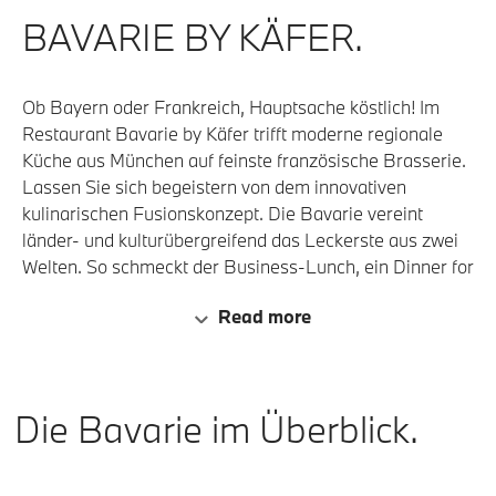
BAVARIE BY KÄFER.
Ob Bayern oder Frankreich, Hauptsache köstlich! Im
Restaurant Bavarie by Käfer trifft moderne regionale
Küche aus München auf feinste französische Brasserie.
Lassen Sie sich begeistern von dem innovativen
kulinarischen Fusionskonzept. Die Bavarie vereint
länder- und kulturübergreifend das Leckerste aus zwei
Welten. So schmeckt der Business-Lunch, ein Dinner for
two oder der laue Sommerabend auf der Terrasse gleich
Read more
doppelt so gut – und besteht noch dazu aus nachhaltig
produzierten, heimischen Zutaten. Im Restaurant
Bavarie by Käfer finden Sie frisch zubereiteten Fisch,
Käfer-Klassiker und saisonal abgestimmte
Die Bavarie im Überblick.
Köstlichkeiten sowie feine Desserts auf wechselnden
Speise- und Weinkarten.