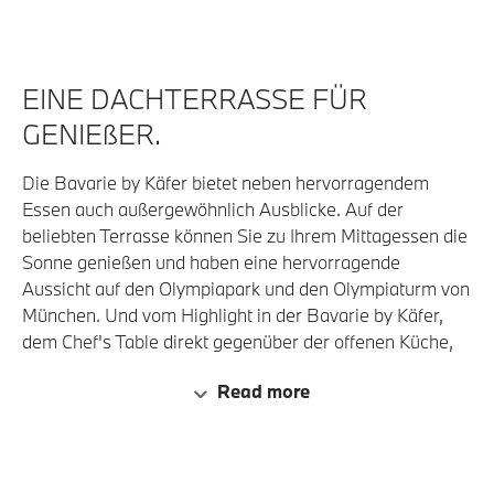
EINE DACHTERRASSE FÜR
GENIEßER.
Die Bavarie by Käfer bietet neben hervorragendem
Essen auch außergewöhnlich Ausblicke. Auf der
beliebten Terrasse können Sie zu Ihrem Mittagessen die
Sonne genießen und haben eine hervorragende
Aussicht auf den Olympiapark und den Olympiaturm von
München. Und vom Highlight in der Bavarie by Käfer,
dem Chef's Table direkt gegenüber der offenen Küche,
können Sie dem Koch bei der Zubereitung der Speisen
Read more
zuschauen. Ein Genuss vor dem Genuss. Und das Auge
isst schließlich mit.