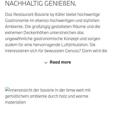
NACHHALTIG GENIEßEN.
Das Restaurant Bavarie by Käfer bietet hochwertige
Gastronomie im ebenso hochwertigen und stylishen
Ambiente. Die großzügig gestalteten Räume und die
extremen Deckenhöhen unterstreichen das
ungewöhnliche gastronomische Konzept und sorgen
zudem für eine hervorragende Luftzirkulation. Sie
interessieren sich für bewussten Genuss? Dann wird die
Bavarie by Käfer Sie begeistern. Denn das Thema
Read more
Nachhaltigkeit finden Sie nicht nur in der Speisekarte –
auch mit den Stoffen und Möbeln des Interieurs
durchzieht es alle Aspekte des Restaurants.