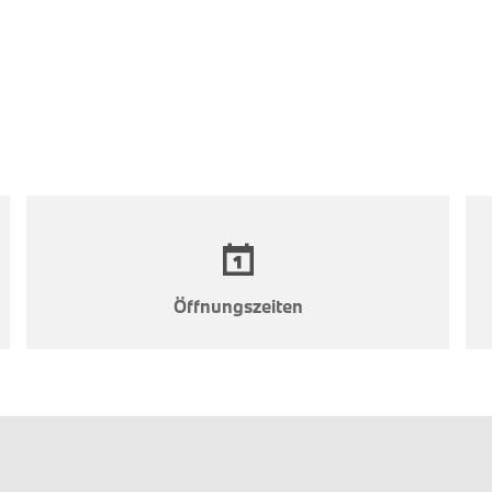
erstärkter Verkleidung auf 240 km/h brachte. Außerdem 
Öffnungszeiten