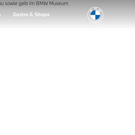
n
Gastro & Shops
s des Motorrads im BMW Museum München. Verfolgen Sie die 