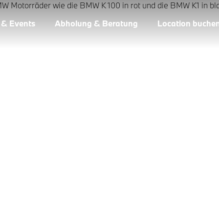
 & Events
Abholung & Beratung
Location buche
 MOTORRADS
M.
2 Rädern! Spüren Sie das pure Motorrad-Lebensgefühl im Hau