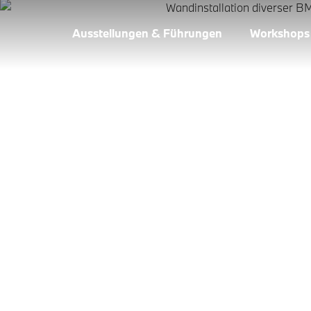
Ausstellungen & Führungen
Workshops
DAS HAUS DES
IM BMW MUSEU
100 Jahre BMW Motorräder, 100 Jahre Freiheit auf 