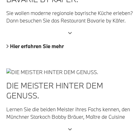
Sie wollen moderne regionale bayrische Küche erleben?
Dann besuchen Sie das Restaurant Bavarie by Käfer.
Höchste Qualität, Nachhaltigkeit und 15 Punkte im
Gault&Millau Restaurantführer werden Sie überzeugen.
Hier erfahren Sie mehr
DIE MEISTER HINTER DEM
GENUSS.
Lernen Sie die beiden Meister ihres Fachs kennen, den
Münchner Starkoch Bobby Bräuer, Maître de Cuisine
des EssZimmer by Käfer und Henning Aldag, Chefkoch
der Bavarie by Käfer.